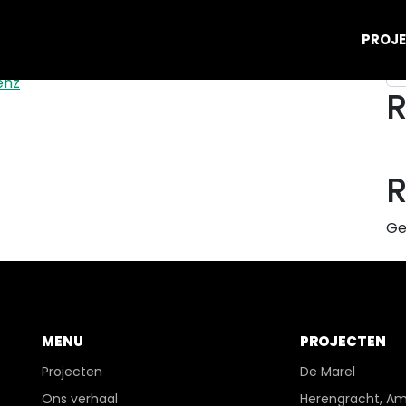
Zo
PROJ
enz
R
Ge
MENU
PROJECTEN
Projecten
De Marel
Ons verhaal
Herengracht, A