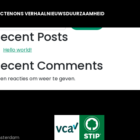
eken
ECTEN
ONS VERHAAL
NIEUWS
DUURZAAMHEID
ZOEKEN
ecent Posts
Hello world!
Recent Comments
en reacties om weer te geven.
msterdam