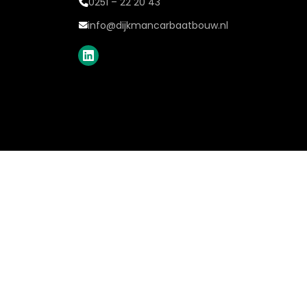
0251 – 22 20 43
info@dijkmancarbaatbouw.nl