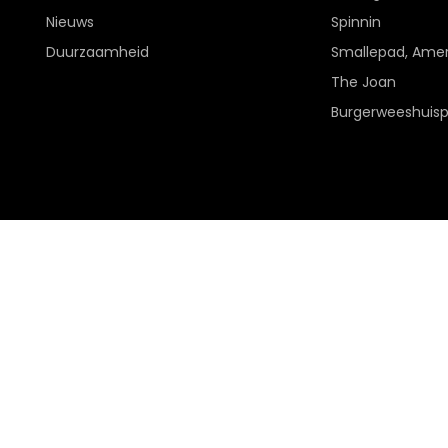
Nieuws
Spinnin
Duurzaamheid
Smallepad, Amer
The Joan
Burgerweeshuis