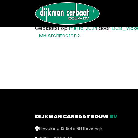
STONE
Geplaatst op
mei 16, 2024
door
DCB_Vick
Bericht navigatie
MB Architecten
DIJKMAN CARBAAT BOUW
BV
Flevoland 13 1948 RH Beverwijk