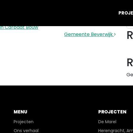
Zo
PROJ
an Carbaat Bouw
R
Gemeente Beverwijk
Ge
MENU
PROJECTEN
Projecten
De Marel
Ons verhaal
Herengracht, A