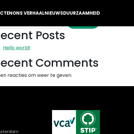
eken
ECTEN
ONS VERHAAL
NIEUWS
DUURZAAMHEID
ZOEKEN
ecent Posts
Hello world!
Recent Comments
en reacties om weer te geven.
msterdam