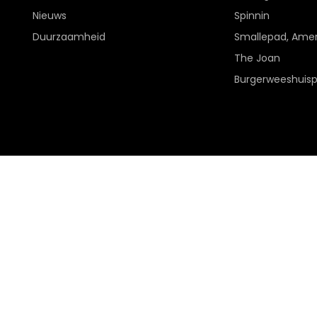
Nieuws
Spinnin
Duurzaamheid
Smallepad, Amer
The Joan
Burgerweeshuis