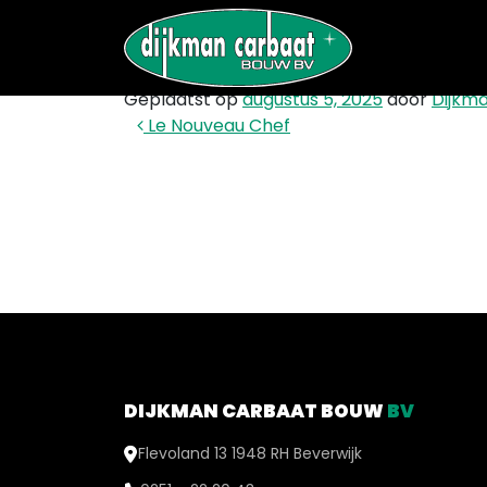
HofmanDujardin
Geplaatst op
augustus 5, 2025
door
Dijkm
Bericht navigatie
Le Nouveau Chef
DIJKMAN CARBAAT BOUW
BV
Flevoland 13 1948 RH Beverwijk