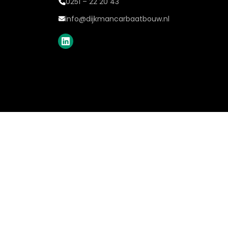
0251 – 22 20 43
info@dijkmancarbaatbouw.nl