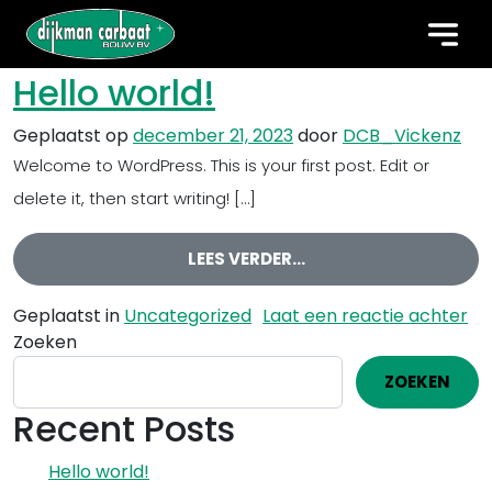
Categorie:
Uncategorized
Hello world!
Geplaatst op
december 21, 2023
door
DCB_Vickenz
Welcome to WordPress. This is your first post. Edit or
delete it, then start writing! […]
LEES VERDER…
FROM HELLO WORLD!
op
Geplaatst in
Uncategorized
Laat een reactie achter
Zoeken
ZOEKEN
Recent Posts
Hello world!