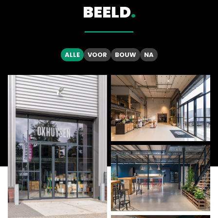
BEELD
.
ALLE
VOOR
BOUW
NA